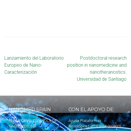
Lanzamiento del Laboratorio
Postdoctoral research
Europeo de Nano-
position in nanomedicine and
Caracterización
nanotheranostics.
Universidad de Santiago
NANOMED SPAIN
CON EL APOYO DE:
PLATAFORMA ESPAÑOLA DE
Ayuda Plataformas
NANOMEDICINA
Tecnológicas (PTR2024-002893)