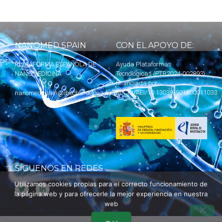
NANOMED SPAIN
CON EL APOYO DE:
PLATAFORMA ESPAÑOLA DE
Ayuda Plataformas
NANOMEDICINA
Tecnológicas (PTR2024-002893)
financiada por
MICIU
/AEI/10.13039/501100011033
nanomedspain@ibecbarcelona.eu
SÍGUENOS EN REDES
Utilizamos cookies propias para el correcto funcionamiento de
la página web y para ofrecerle la mejor experiencia en nuestra
web