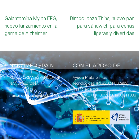
Galantamina Mylan EFG,
Bimbo lanza Thins, nuevo pan
nuevo lanzamiento en la
para sándwich para cenas
gama de Alzheimer
ligeras y divertidas
NANOMED SPAIN
CON EL APOYO DE:
PLATAFORMA ESPAÑOLA DE
Ayuda Plataformas
NANOMEDICINA
Tecnológicas (PTR2024-002893)
financiada por
MICIU
/AEI/10.13039/501100011033
nanomedspain@ibecbarcelona.eu