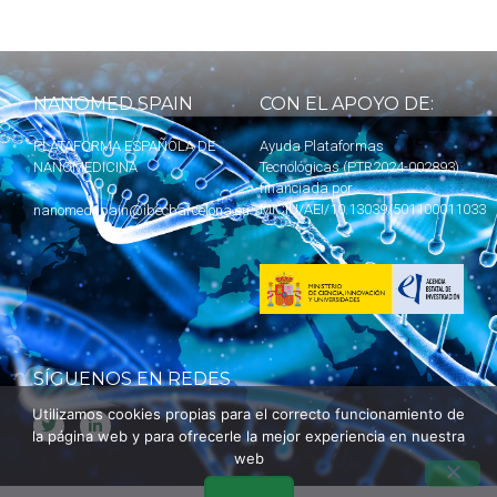
NANOMED SPAIN
CON EL APOYO DE:
PLATAFORMA ESPAÑOLA DE
Ayuda Plataformas
NANOMEDICINA
Tecnológicas (PTR2024-002893)
financiada por
MICIU
/AEI/10.13039/501100011033
nanomedspain@ibecbarcelona.eu
SÍGUENOS EN REDES
Utilizamos cookies propias para el correcto funcionamiento de
la página web y para ofrecerle la mejor experiencia en nuestra
web