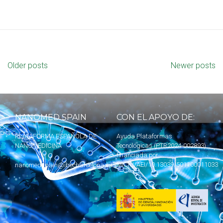
Older posts
Newer posts
NANOMED SPAIN
CON EL APOYO DE:
PLATAFORMA ESPAÑOLA DE
Ayuda Plataformas
NANOMEDICINA
Tecnológicas (PTR2024-002893)
financiada por
MICIU
/AEI/10.13039/501100011033
nanomedspain@ibecbarcelona.eu